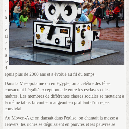
a
r
n
a
v
al
e
x
is
te
d
epuis plus de 2000 ans et a évolué au fil du temps.
Dans la Mésopotamie ou en Egypte, on a célébré des fêtes
consacrant l’égalité exceptionnelle entre les esclaves et les
maîtres. Les membres de différentes classes sociales se mettaient à
la même table, buvant et mangeant en profitant d’un repas
convivial.
Au Moyen-Age on dansait dans l'église, on chantait la messe à
l'envers, les riches se déguisaient en pauvres et les pauvres se