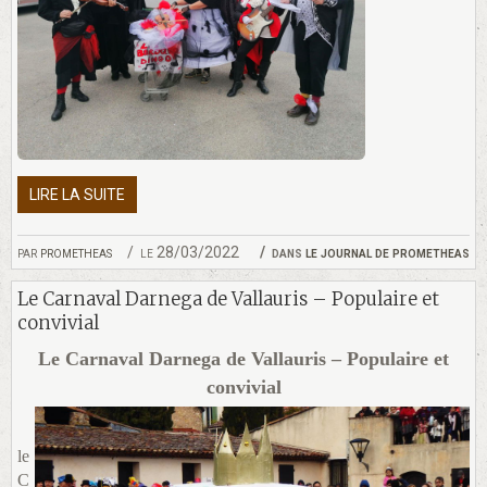
LIRE LA SUITE
par
prometheas
le 28/03/2022
dans
le journal de prometheas
Le Carnaval Darnega de Vallauris – Populaire et
convivial
Le Carnaval Darnega de Vallauris – Populaire et
convivial
le
C