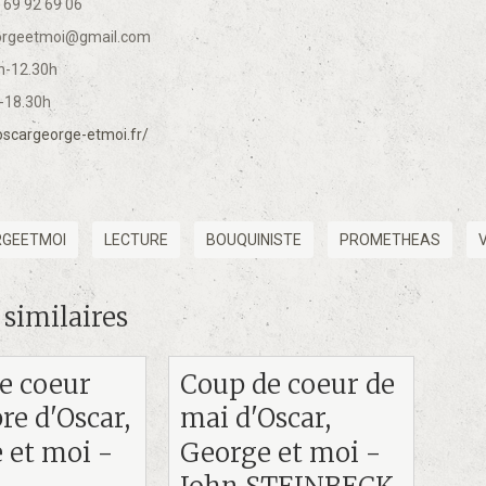
 69 92 69 06
eorgeetmoi@gmail.com
0h-12.30h
8.30h
scargeorge-etmoi.fr/
GEETMOI
LECTURE
BOUQUINISTE
PROMETHEAS
 similaires
e coeur
Coup de coeur de
re d'Oscar,
mai d'Oscar,
 et moi -
George et moi -