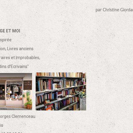
par Christine Giord
GE ET MOI
spirée
ion, Livres anciens
aires et Improbables,
ns d'Ecrivains"
orges Clemenceau
is