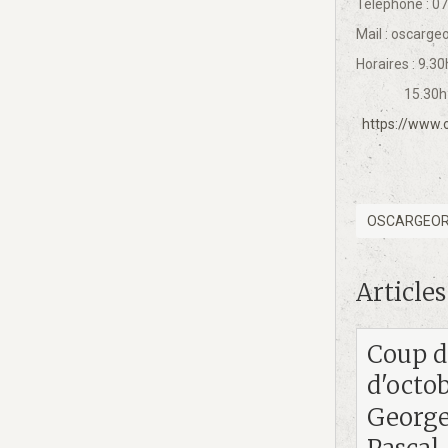
Téléphone : 07
Mail : oscarg
Horaires : 9.3
15.30h-1
https://www.o
OSCARGEOR
Articles
Coup d
d'octob
George