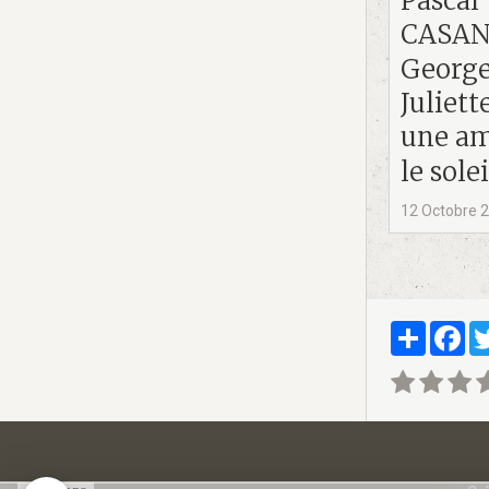
Pascal
CASAN
George
Juliet
une am
le sole
12 Octobre 
Partager
Fa