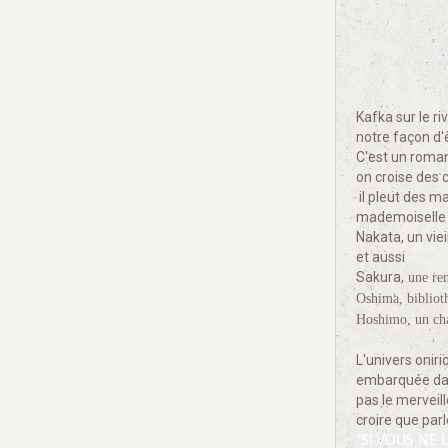
Kafka sur le r
notre façon d'ê
C'est un roman
on croise des c
il pleut des 
mademoiselle S
Nakata, un viei
et aussi
Sakura,
une ren
Oshima, biblioth
Hoshimo, un chau
L'univers onir
embarquée dans
pas le merveill
croire que parl
"SI VOUS NE