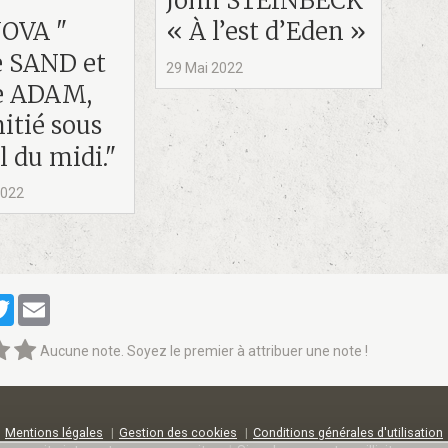
John STEINBECK
OVA "
« À l’est d’Eden »
 SAND et
29 Mai 2022
te ADAM,
itié sous
il du midi."
2022
cebook
Twitter
Email
Aucune note. Soyez le premier à attribuer une note !
Mentions légales
Gestion des cookies
Conditions générales d'utilisation