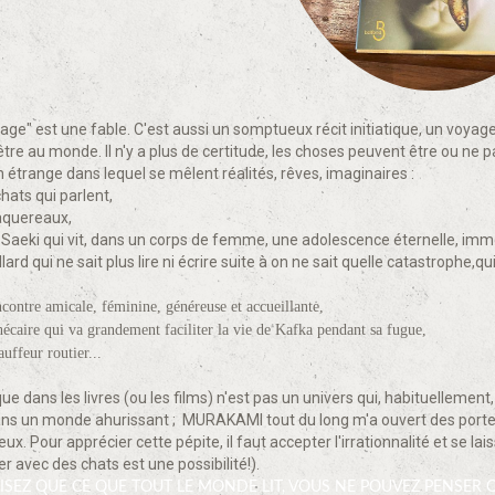
ivage" est une fable. C'est aussi un somptueux récit initiatique, un voya
tre au monde. Il n'y a plus de certitude, les choses peuvent être ou ne p
 étrange dans lequel se mêlent réalités, rêves, imaginaires :
hats qui parlent,
maquereaux,
aeki qui vit, dans un corps de femme, une adolescence éternelle, immobi
llard qui ne sait plus lire ni écrire suite à on ne sait quelle catastrophe,q
contre amicale, féminine, généreuse et accueillante,
écaire qui va grandement faciliter la vie de Kafka pendant sa fugue,
ffeur routier...
ique dans les livres (ou les films) n'est pas un univers qui, habituellem
 un monde ahurissant ; MURAKAMI tout du long m'a ouvert des portes sa
eux. Pour apprécier cette pépite, il faut accepter l'irrationnalité et se l
er avec des chats est une possibilité!).
 LISEZ QUE CE QUE TOUT LE MONDE LIT, VOUS NE POUVEZ PENSER