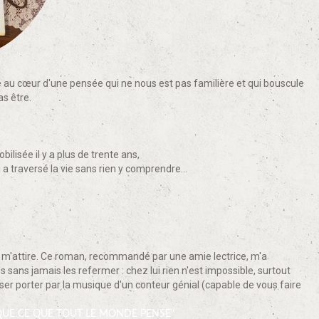
ge au cœur d'une pensée qui ne nous est pas familière et qui bouscule
as être.
lisée il y a plus de trente ans,
ui a traversé la vie sans rien y comprendre...
ent, m'attire. Ce roman, recommandé par une amie lectrice, m'a
ns jamais les refermer : chez lui rien n'est impossible, surtout
aisser porter par la musique d'un conteur génial (capable de vous faire
 QUE CE QUE TOUT LE MONDE PENSE"