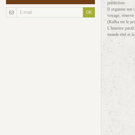
prédiction.
Il organise son 
OK
voyage, réserve s
(Kafka est le pr
L'histoire paraî
monde réel et le