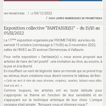
par
prometheas
le 04/12/2022
dans
livres numeriques de prometheas
Exposition collective "FANTAISIE(S)" - du 15/10 au
05/11/2022
ème
La 11
exposition organisée par PROMETHEAS aura lieu du
samedi 15 octobre (vernissage à 11h30) au 5 novembre 2022,
salles de l’AVEC au 35 avenue Clemenceau à Vallauris.
Pour cette exposition « fantaisie(s) », nous avons proposé aux
artistes de faire de l’art positif : une invitation au rêve, au sourire, à
la joie et à la liberté.
En insufflant un vent de légèreté dans un monde qui se prend trop
au sérieux, leurs créations nous disent comme le tableau de Ben :
«
Cela ne sert à rien de vous stresser, respirez, souriez, laissez-vous aller,
»
tout est art.
Comme toujours, les artistes ont eu toute latitude pour
s'approprier ce thème en fonction de leur sensibilité et en
s'appuyant sur la technique artistique de leur choix. L'unique
consigne était simple : "Amusez-vous et étonnez-nous !".