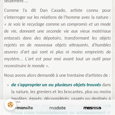
seulement …
Comme l’a dit Dan Casado, artiste connu pour
s‘interroger sur
les relations de l’homme avec la nature
:
«
Je vois le recyclage comme un compromis et un mode
de vie, donnant une seconde vie aux vieux matériaux
entassés dans des dépotoirs, transformant les objets
rejetés en de nouveaux objets attrayants, d'humbles
œuvres d'art qui sont ni plus ni moins empreints de
mystère... L'art est pour moi avant tout un outil pour
reconstruire le monde
».
Nous avons alors demandé à une trentaine d’artistes de :
de s’approprier un ou plusieurs objets trouvés
dans
la nature, les greniers et les brocantes, plus ou moins
insolites, égarés, déconsidérés, usagés ou destinés à
SPONSORS
être jetés. Par objet, il faut bien comprendre
une
chose créée industriellement ou artisanalement
et