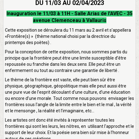
DU 11/03 AU 02/04/2023
Inauguration le 11/03 à 11H - Salle Arias de l'AVEC - 35
avenue Clemenceau à Vallauris
Cette exposition se déroulera du 11 mars au 2 avril et s’appellera
«Frontière(s) » (thème national choisi par la directrice du
printemps des poètes) .
Pour la conception de cette exposition, nous sommes partis du
principe que la frontière peut être une limite susceptible d’être
repoussée ou franchie dans les deux sens .Elle peut être un
enfermement ou tout au contraire une garantie de liberté .
Le thème de la frontière est vaste, elle peut bien sûr être
physique, géographique, géopolitique mais elle peut aussi être
une pure vue de l’esprit découlant d’une culture, d’une éducation
ou encore d’une morale. Tout comme nous pouvons envisager les
frontières sous l'angle de la limite entre le bien et le mal , la vérité
et le mensonge , la réalité et l’imaginaire, etc...
Les artistes ont donc été invités à représenter toutes les
frontières qui sont les leurs, les nôtres, en utilisant l'approche et le
support de leur choix. Et la poésie sera bien sûr mise à l’honneur
autour de ces créations