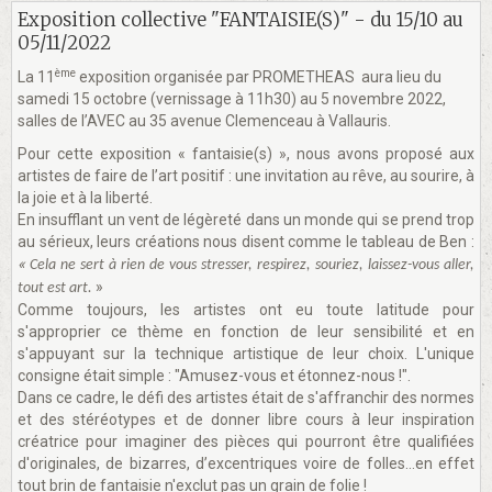
Exposition collective "FANTAISIE(S)" - du 15/10 au
05/11/2022
ème
La 11
exposition organisée par PROMETHEAS aura lieu du
samedi 15 octobre (vernissage à 11h30) au 5 novembre 2022,
salles de l’AVEC au 35 avenue Clemenceau à Vallauris.
Pour cette exposition « fantaisie(s) », nous avons proposé aux
artistes de faire de l’art positif : une invitation au rêve, au sourire, à
la joie et à la liberté.
En insufflant un vent de légèreté dans un monde qui se prend trop
au sérieux, leurs créations nous disent comme le tableau de Ben :
«
Cela ne sert à rien de vous stresser, respirez, souriez, laissez-vous aller,
»
tout est art.
Comme toujours, les artistes ont eu toute latitude pour
s'approprier ce thème en fonction de leur sensibilité et en
s'appuyant sur la technique artistique de leur choix. L'unique
consigne était simple : "Amusez-vous et étonnez-nous !".
Dans ce cadre, le défi des artistes était de s'affranchir des normes
et des stéréotypes et de donner libre cours à leur inspiration
créatrice pour imaginer des pièces qui pourront être qualifiées
d'originales, de bizarres, d’excentriques voire de folles…en effet
tout brin de fantaisie n'exclut pas un grain de folie !