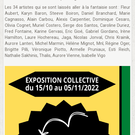
Les 34 artistes qui se sont laissés aller à la fantaisie sont : Fleur
Aubert, Karyn Baron, Steeve Boiron, Daniel Branchard, Marie
Cagnasso, Alain Carbou, Alexis Carpentier, Dominique Cesaro,
Olivia Cognet, Muriel Costero, Serge dos Santos, Caroline Duriez,
Fred Fontaine, Karine Gervasi, Eric Gioé, Gabriel Giordano, Irène
Hamilton, Laure Hochereau, Jaga, Nicolas Jonval, Chris Krainik,
Aurore Lanteri, Michel Marmin, Héléne Mignot, Mnl, Régine Oger,
Brigitte Pilli, Véronique Piotto, Armelle Pruniaux, Esti Reich,
Nathalie Sakhinis, Thalis, Aurore Vienne, Isabelle Vigo